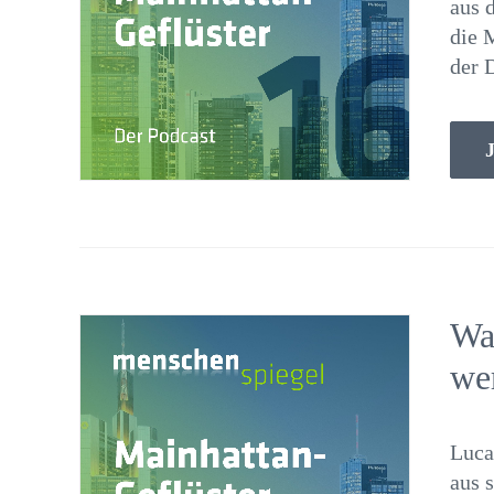
aus 
die 
der 
J
Was
we
Luca
aus 