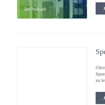
J
Spe
Chri
Spee
zu le
J