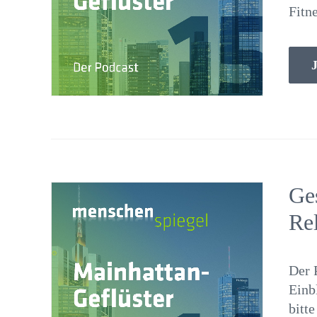
Fitn
J
Ge
Re
Der 
Einb
bitt