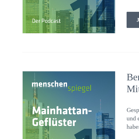
J
Be
Mi
Gesp
und 
habe