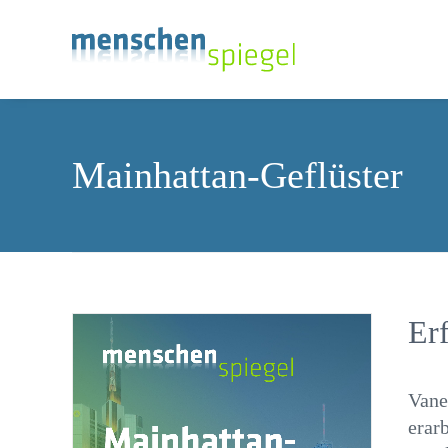
Mainhattan-Geflüster
Erf
Vane
erar