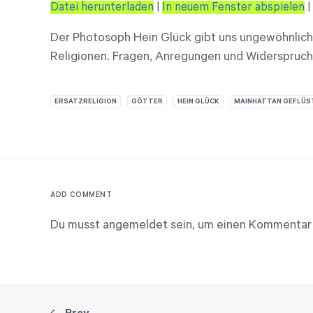
Datei herunterladen
|
In neuem Fenster abspielen
|
SHARE
RSS FEED
Der Photosoph Hein Glück gibt uns ungewöhnliche
LINK
Religionen. Fragen, Anregungen und Widerspruc
EMBED
ERSATZRELIGION
GÖTTER
HEIN GLÜCK
MAINHATTAN GEFLÜS
ADD COMMENT
Du musst
angemeldet
sein, um einen Kommentar