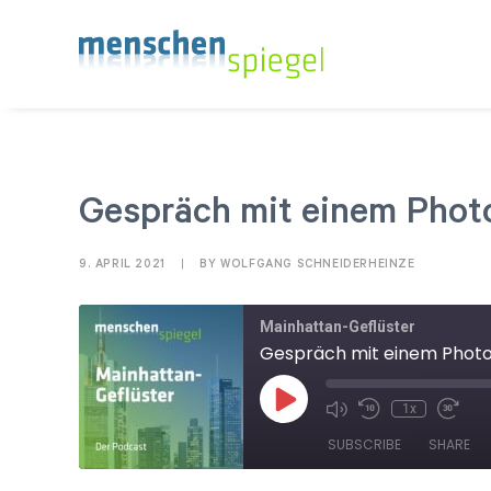
Gespräch mit einem Photo
9. APRIL 2021
|
BY
WOLFGANG SCHNEIDERHEINZE
Mainhattan-Geflüster
Gespräch mit einem Photos
Play
1x
Mute/Unmute
Rewind
Fast
Episode
Episode
10
For
SUBSCRIBE
SHARE
Seconds
30
sec