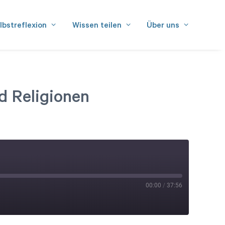
lbstreflexion
Wissen teilen
Über uns
d Religionen
00:00
/
37:56